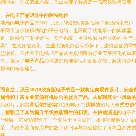
载到阅读、批注的全流程，真正实现了资源的一站式获取与管理
四、在电子产品矩阵中的独特地位
在浩瀚的
电子产品
海洋中，汉王N516政务版找准了自己的生态位
它不同于追求娱乐功能的平板电脑，也不同于功能单一的阅读器
它是一款融合了专业硬件、安全系统、垂直领域内容服务的“生产
工具”。在政务信息化、企业无纸化办公等趋势下，这类设备的需
日益增长。它代表了电纸书产品从大众消费向行业应用深化的重
方向，展示了
电子产品
如何通过精准定位和深度定制，解决特定
户群体的核心痛点。
总而言之，汉王N516政务版电子书是一款将定向硬件设计、安全
公属性和丰富专业资源有机结合的优秀产品。从展现其专业风貌
产品图片
，到其背后依托的如
IT168电子书
这样的
图片大全
式资源
系，都彰显了其为提升组织效能而生的初衷。在快速演进的
电子
品**领域，它成功塑造了一个专注于垂直场景、提供完整解决方案
典范，为政务及商务用户的数字化阅读与办公提供了可靠且高效
选择。