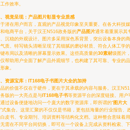
了工作效率。
二、视觉呈现：产品图片彰显专业质感
对于潜在用户而言，直观的产品视觉印象至关重要。在各大科技
和电商平台，关于汉王N516政务版的
产品图片
通常着重展示其
业、沉稳的外观设计。图片多采用深色系背景，突出设备本身的
务气质。特写镜头清晰呈现了其细腻的磨砂材质、符合人体工学
按键布局以及清晰的屏幕显示效果。这些高质量的
30素材
级图片
不仅帮助用户全面了解产品外观细节，也构建了其可靠、专业的
牌形象。
、资源宝库：IT168电子书图片大全的加持
产品的价值不仅在于硬件，更在于其承载的内容与服务。汉王N51
政务版的一大亮点是与
IT168电子书
等资源平台的深度链接。用户
以通过设备便捷地访问一个庞大的数字资源库，即所谓的“
图片大
全
”式集合。这里汇聚的不仅仅是书籍，更包括海量的行业报告、
策白皮书、专业期刊、培训资料等结构化文档。这种整合意味着
户无需在不同平台间切换，即可在一个设备上完成从资料检索、