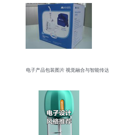
电子产品包装图片 视觉融合与智能传达