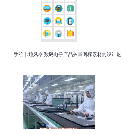
手绘卡通风格 数码电子产品矢量图标素材的设计魅
力与应用前景