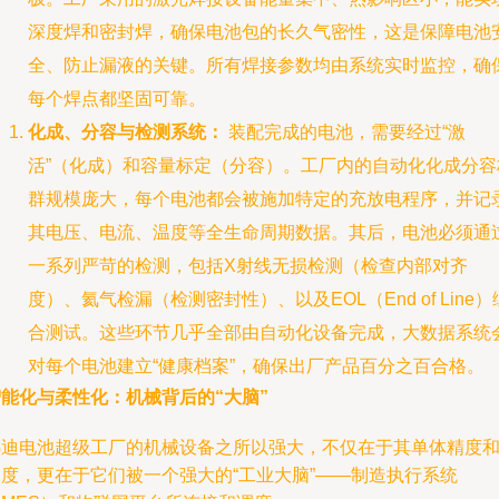
深度焊和密封焊，确保电池包的长久气密性，这是保障电池
全、防止漏液的关键。所有焊接参数均由系统实时监控，确
每个焊点都坚固可靠。
化成、分容与检测系统：
装配完成的电池，需要经过“激
活”（化成）和容量标定（分容）。工厂内的自动化化成分容
群规模庞大，每个电池都会被施加特定的充放电程序，并记
其电压、电流、温度等全生命周期数据。其后，电池必须通
一系列严苛的检测，包括X射线无损检测（检查内部对齐
度）、氦气检漏（检测密封性）、以及EOL（End of Line）
合测试。这些环节几乎全部由自动化设备完成，大数据系统
对每个电池建立“健康档案”，确保出厂产品百分之百合格。
智能化与柔性化：机械背后的“大脑”
弗迪电池超级工厂的机械设备之所以强大，不仅在于其单体精度
速度，更在于它们被一个强大的“工业大脑”——制造执行系统