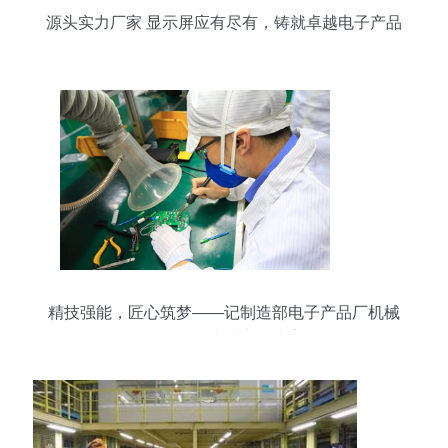
源头实力厂家 显示屏应有尽有，铸就卓越电子产品
体验
精技强能，匠心筑梦——记制造部电子产品厂机械
设备技能比武实操比赛